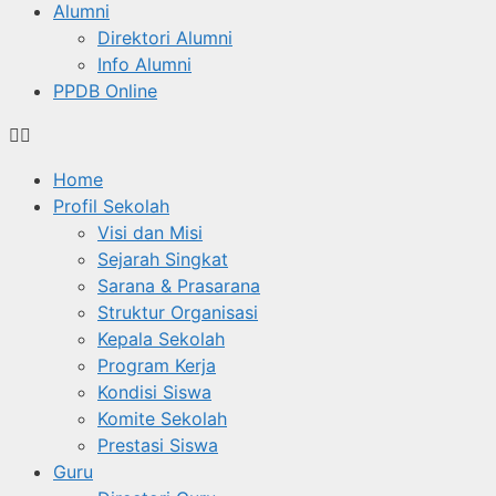
Alumni
Direktori Alumni
Info Alumni
PPDB Online
Home
Profil Sekolah
Visi dan Misi
Sejarah Singkat
Sarana & Prasarana
Struktur Organisasi
Kepala Sekolah
Program Kerja
Kondisi Siswa
Komite Sekolah
Prestasi Siswa
Guru