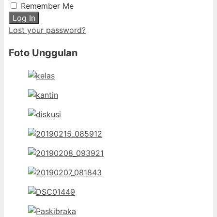
Remember Me
Log In
Lost your password?
Foto Unggulan