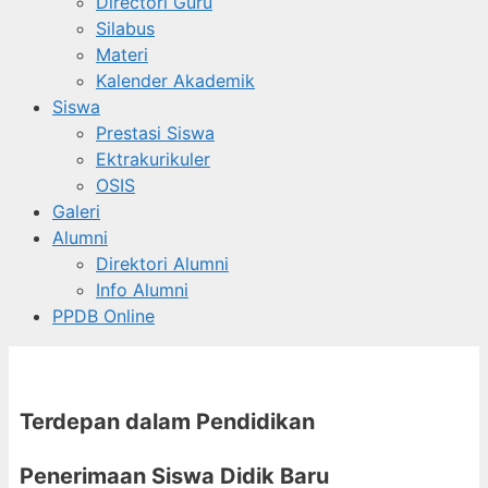
Directori Guru
Silabus
Materi
Kalender Akademik
Siswa
Prestasi Siswa
Ektrakurikuler
OSIS
Galeri
Alumni
Direktori Alumni
Info Alumni
PPDB Online
Terdepan dalam Pendidikan
Penerimaan Siswa Didik Baru