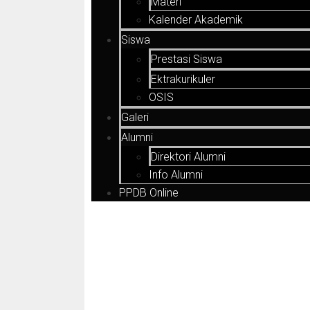
Materi
Kalender Akademik
Siswa
Prestasi Siswa
Ektrakurikuler
OSIS
Galeri
Alumni
Direktori Alumni
Info Alumni
PPDB Online