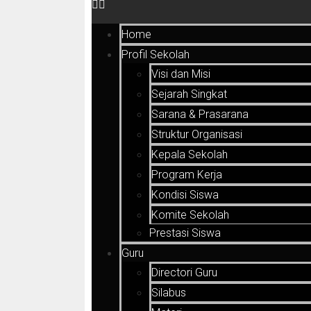
Home
Profil Sekolah
Visi dan Misi
Sejarah Singkat
Sarana & Prasarana
Struktur Organisasi
Kepala Sekolah
Program Kerja
Kondisi Siswa
Komite Sekolah
Prestasi Siswa
Guru
Directori Guru
Silabus