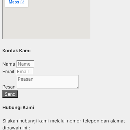
Kontak Kami
Nama
Email
Pesan
Send
Hubungi Kami
Silakan hubungi kami melalui nomor telepon dan alamat
dibawah ini :