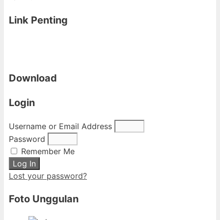
Link Penting
Download
Login
Username or Email Address
Password
Remember Me
Log In
Lost your password?
Foto Unggulan