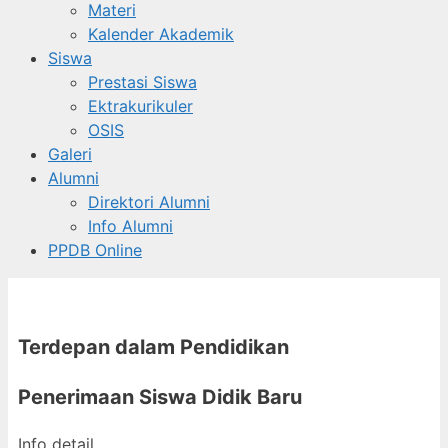
Materi
Kalender Akademik
Siswa
Prestasi Siswa
Ektrakurikuler
OSIS
Galeri
Alumni
Direktori Alumni
Info Alumni
PPDB Online
Terdepan dalam Pendidikan
Penerimaan Siswa Didik Baru
Info detail