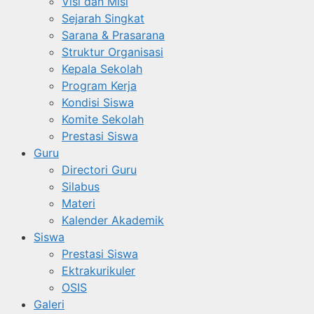
Visi dan Misi
Sejarah Singkat
Sarana & Prasarana
Struktur Organisasi
Kepala Sekolah
Program Kerja
Kondisi Siswa
Komite Sekolah
Prestasi Siswa
Guru
Directori Guru
Silabus
Materi
Kalender Akademik
Siswa
Prestasi Siswa
Ektrakurikuler
OSIS
Galeri