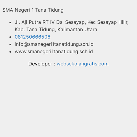
SMA Negeri 1 Tana Tidung
Jl. Aji Putra RT IV Ds. Sesayap, Kec Sesayap Hilir,
Kab. Tana Tidung, Kalimantan Utara
081250666506
info@smanegeri1tanatidung.sch.id
www.smanegeri1tanatidung.sch.id
Developer :
websekolahgratis.com