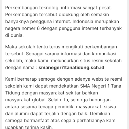
Perkembangan teknologi informasi sangat pesat.
Perkembangan tersebut didukung oleh semakin
banyaknya pengguna internet. Indonesia merupakan
negera nomer 6 dengan pengguna internet terbanyak
di dunia.
Maka sekolah tentu terus mengikuti perkembangan
tersebut. Sebagai sarana informasi dan komunikasi
sekolah, maka kami meluncurkan situs resmi sekolah
dengan nama :
smanegeri1tanatidung.sch.id
Kami berharap semoga dengan adanya website resmi
sekolah kami dapat mendekatkan SMA Negeri 1 Tana
Tidung dengan masyarakat sekitar bahkan
masyarakat global. Selain itu, semoga hubungan
antara sesama tenaga pendidik, masyarakat, siswa
dan alumni dapat terjalin dengan baik. Demikian ,
semoga bermanfaat atas segala perhatiannya kami
ucapkan terima kasih.