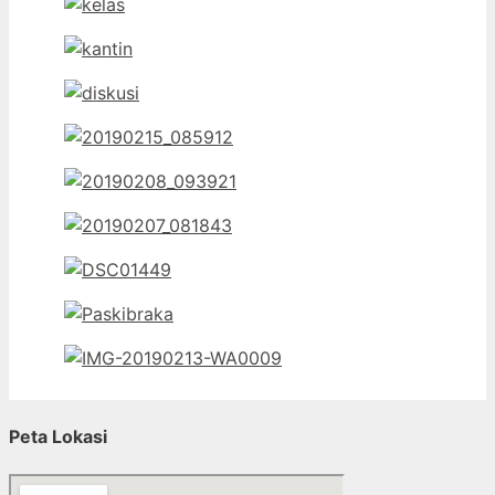
Peta Lokasi