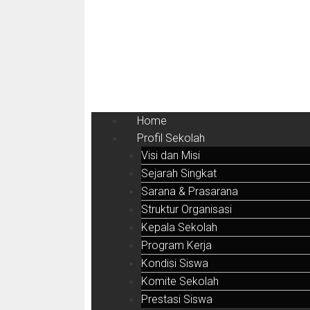
Home
Profil Sekolah
Visi dan Misi
Sejarah Singkat
Sarana & Prasarana
Struktur Organisasi
Kepala Sekolah
Program Kerja
Kondisi Siswa
Komite Sekolah
Prestasi Siswa