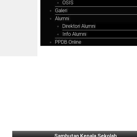
OSIS
Galeri
Alumni
Direktori Alumni
Info Alumni
PPDB Online
Sambutan Kepala Sekolah