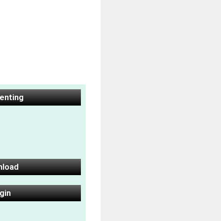
Penting
nload
gin