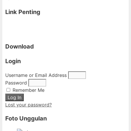
Link Penting
Download
Login
Username or Email Address
Password
Remember Me
Log In
Lost your password?
Foto Unggulan