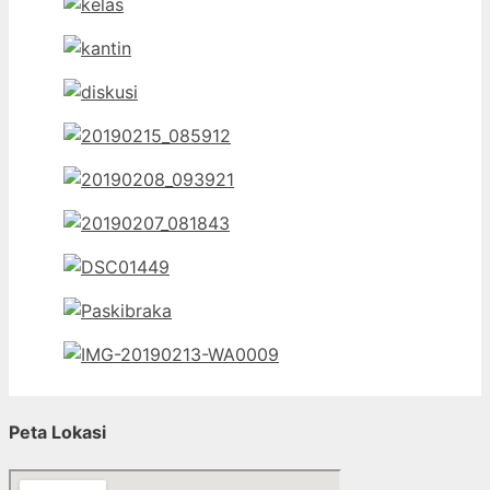
Peta Lokasi