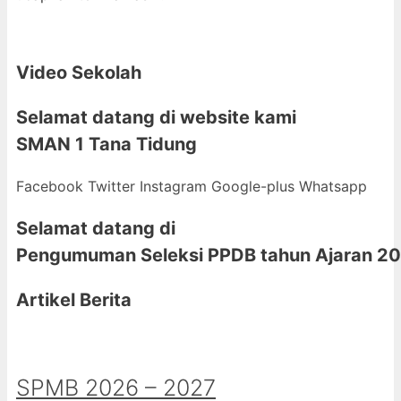
Video Sekolah
Selamat datang di
website kami
SMAN 1 Tana Tidung
Facebook
Twitter
Instagram
Google-plus
Whatsapp
Selamat datang di
Pengumuman Seleksi PPDB tahun Ajaran 2
Artikel Berita
SPMB 2026 – 2027