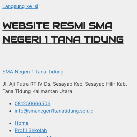
Langsung ke isi
WEBSITE RESMI SMA
NEGERI 1 TANA TIDUNG
SMA Negeri 1 Tana Tidung
Jl. Aji Putra RT IV Ds. Sesayap Kec. Sesayap Hilir Kab.
Tana Tidung Kalimantan Utara
081250666506
info@smanegeri1tanatidung.sch.id
Home
Profil Sekolah