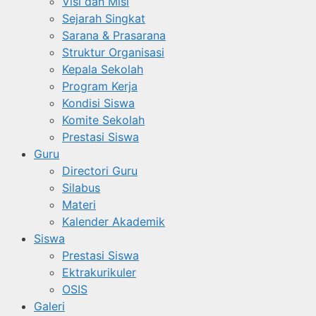
Visi dan Misi
Sejarah Singkat
Sarana & Prasarana
Struktur Organisasi
Kepala Sekolah
Program Kerja
Kondisi Siswa
Komite Sekolah
Prestasi Siswa
Guru
Directori Guru
Silabus
Materi
Kalender Akademik
Siswa
Prestasi Siswa
Ektrakurikuler
OSIS
Galeri