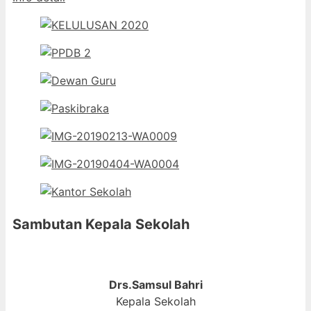
Sambutan Kepala Sekolah
Drs.Samsul Bahri
Kepala Sekolah