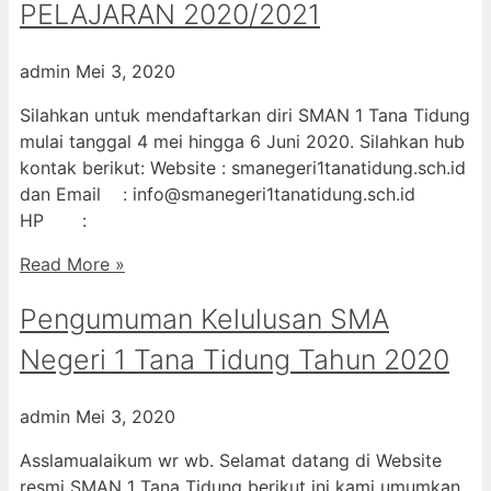
PELAJARAN 2020/2021
admin
Mei 3, 2020
Silahkan untuk mendaftarkan diri SMAN 1 Tana Tidung
mulai tanggal 4 mei hingga 6 Juni 2020. Silahkan hub
kontak berikut: Website : smanegeri1tanatidung.sch.id
dan Email : info@smanegeri1tanatidung.sch.id
HP :
Read More »
Pengumuman Kelulusan SMA
Negeri 1 Tana Tidung Tahun 2020
admin
Mei 3, 2020
Asslamualaikum wr wb. Selamat datang di Website
resmi SMAN 1 Tana Tidung berikut ini kami umumkan