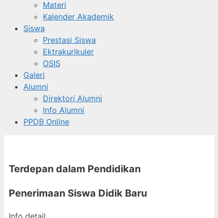
Materi
Kalender Akademik
Siswa
Prestasi Siswa
Ektrakurikuler
OSIS
Galeri
Alumni
Direktori Alumni
Info Alumni
PPDB Online
Terdepan dalam Pendidikan
Penerimaan Siswa Didik Baru
Info detail