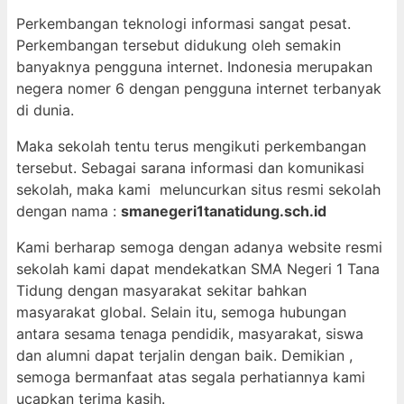
Perkembangan teknologi informasi sangat pesat.
Perkembangan tersebut didukung oleh semakin
banyaknya pengguna internet. Indonesia merupakan
negera nomer 6 dengan pengguna internet terbanyak
di dunia.
Maka sekolah tentu terus mengikuti perkembangan
tersebut. Sebagai sarana informasi dan komunikasi
sekolah, maka kami meluncurkan situs resmi sekolah
dengan nama :
smanegeri1tanatidung.sch.id
Kami berharap semoga dengan adanya website resmi
sekolah kami dapat mendekatkan SMA Negeri 1 Tana
Tidung dengan masyarakat sekitar bahkan
masyarakat global. Selain itu, semoga hubungan
antara sesama tenaga pendidik, masyarakat, siswa
dan alumni dapat terjalin dengan baik. Demikian ,
semoga bermanfaat atas segala perhatiannya kami
ucapkan terima kasih.