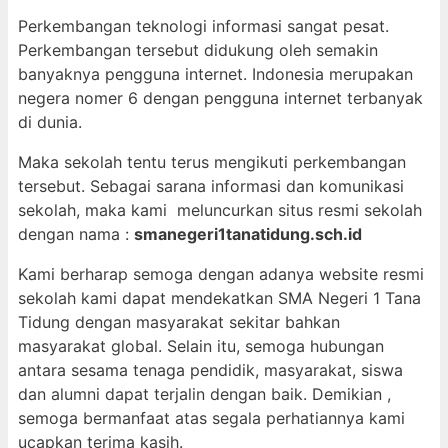
Perkembangan teknologi informasi sangat pesat.
Perkembangan tersebut didukung oleh semakin
banyaknya pengguna internet. Indonesia merupakan
negera nomer 6 dengan pengguna internet terbanyak
di dunia.
Maka sekolah tentu terus mengikuti perkembangan
tersebut. Sebagai sarana informasi dan komunikasi
sekolah, maka kami meluncurkan situs resmi sekolah
dengan nama :
smanegeri1tanatidung.sch.id
Kami berharap semoga dengan adanya website resmi
sekolah kami dapat mendekatkan SMA Negeri 1 Tana
Tidung dengan masyarakat sekitar bahkan
masyarakat global. Selain itu, semoga hubungan
antara sesama tenaga pendidik, masyarakat, siswa
dan alumni dapat terjalin dengan baik. Demikian ,
semoga bermanfaat atas segala perhatiannya kami
ucapkan terima kasih.