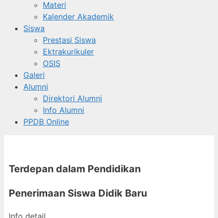
Materi
Kalender Akademik
Siswa
Prestasi Siswa
Ektrakurikuler
OSIS
Galeri
Alumni
Direktori Alumni
Info Alumni
PPDB Online
Terdepan dalam Pendidikan
Penerimaan Siswa Didik Baru
Info detail