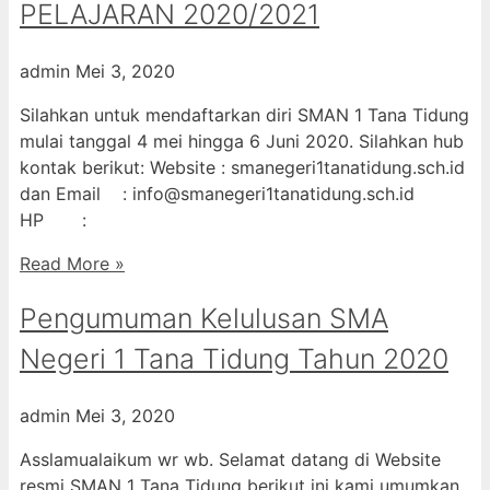
PELAJARAN 2020/2021
admin
Mei 3, 2020
Silahkan untuk mendaftarkan diri SMAN 1 Tana Tidung
mulai tanggal 4 mei hingga 6 Juni 2020. Silahkan hub
kontak berikut: Website : smanegeri1tanatidung.sch.id
dan Email : info@smanegeri1tanatidung.sch.id
HP :
Read More »
Pengumuman Kelulusan SMA
Negeri 1 Tana Tidung Tahun 2020
admin
Mei 3, 2020
Asslamualaikum wr wb. Selamat datang di Website
resmi SMAN 1 Tana Tidung berikut ini kami umumkan