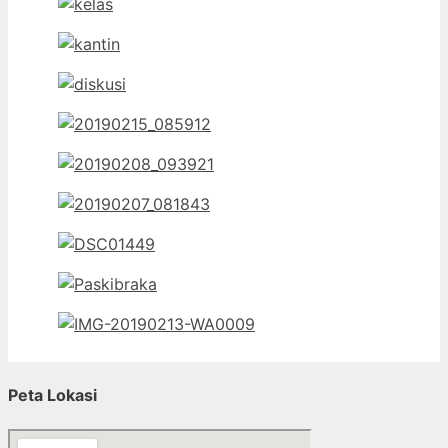
Peta Lokasi