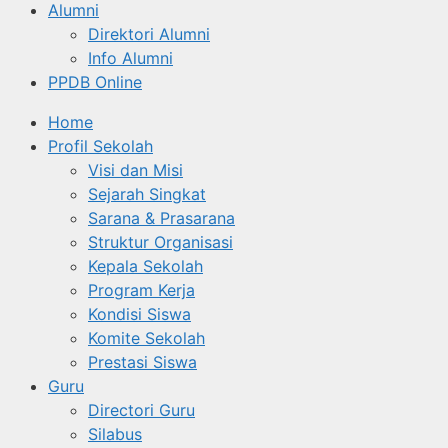
Alumni
Direktori Alumni
Info Alumni
PPDB Online
Home
Profil Sekolah
Visi dan Misi
Sejarah Singkat
Sarana & Prasarana
Struktur Organisasi
Kepala Sekolah
Program Kerja
Kondisi Siswa
Komite Sekolah
Prestasi Siswa
Guru
Directori Guru
Silabus