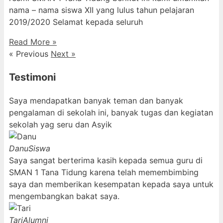
nama – nama siswa XII yang lulus tahun pelajaran
2019/2020 Selamat kepada seluruh
Read More »
« Previous
Next »
Testimoni
Saya mendapatkan banyak teman dan banyak
pengalaman di sekolah ini, banyak tugas dan kegiatan
sekolah yag seru dan Asyik
Danu
Siswa
Saya sangat berterima kasih kepada semua guru di
SMAN 1 Tana Tidung karena telah memembimbing
saya dan memberikan kesempatan kepada saya untuk
mengembangkan bakat saya.
Tari
Alumni