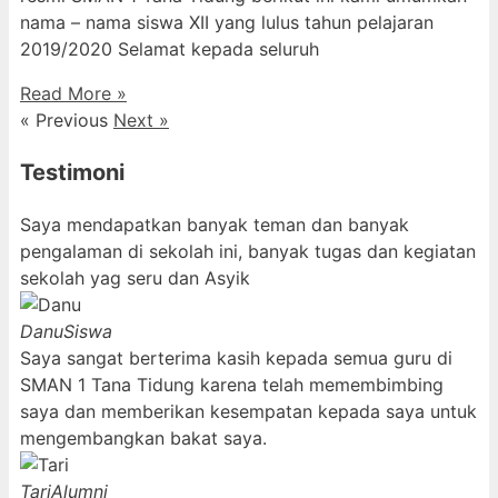
nama – nama siswa XII yang lulus tahun pelajaran
2019/2020 Selamat kepada seluruh
Read More »
« Previous
Next »
Testimoni
Saya mendapatkan banyak teman dan banyak
pengalaman di sekolah ini, banyak tugas dan kegiatan
sekolah yag seru dan Asyik
Danu
Siswa
Saya sangat berterima kasih kepada semua guru di
SMAN 1 Tana Tidung karena telah memembimbing
saya dan memberikan kesempatan kepada saya untuk
mengembangkan bakat saya.
Tari
Alumni