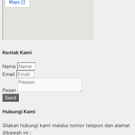
Kontak Kami
Nama
Email
Pesan
Send
Hubungi Kami
Silakan hubungi kami melalui nomor telepon dan alamat
dibawah ini :