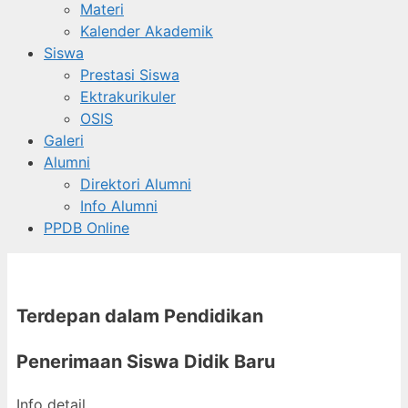
Materi
Kalender Akademik
Siswa
Prestasi Siswa
Ektrakurikuler
OSIS
Galeri
Alumni
Direktori Alumni
Info Alumni
PPDB Online
Terdepan dalam Pendidikan
Penerimaan Siswa Didik Baru
Info detail