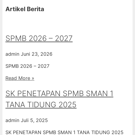
Artikel Berita
SPMB 2026 – 2027
admin
Juni 23, 2026
SPMB 2026 – 2027
Read More »
SK PENETAPAN SPMB SMAN 1
TANA TIDUNG 2025
admin
Juli 5, 2025
SK PENETAPAN SPMB SMAN 1 TANA TIDUNG 2025