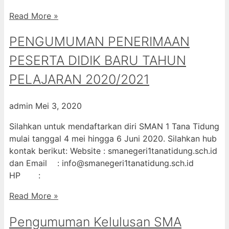
Read More »
PENGUMUMAN PENERIMAAN
PESERTA DIDIK BARU TAHUN
PELAJARAN 2020/2021
admin
Mei 3, 2020
Silahkan untuk mendaftarkan diri SMAN 1 Tana Tidung
mulai tanggal 4 mei hingga 6 Juni 2020. Silahkan hub
kontak berikut: Website : smanegeri1tanatidung.sch.id
dan Email : info@smanegeri1tanatidung.sch.id
HP :
Read More »
Pengumuman Kelulusan SMA