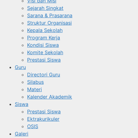
Visi dan Misi
Sejarah Singkat
Sarana & Prasarana
Struktur Organisasi
Kepala Sekolah
Program Kerja
Kondisi Siswa
Komite Sekolah
Prestasi Siswa
Guru
Directori Guru
Silabus
Materi
Kalender Akademik
Siswa
Prestasi Siswa
Ektrakurikuler
OSIS
Galeri