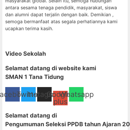
masyarakat global. Selain itu, semoga hubungan
antara sesama tenaga pendidik, masyarakat, siswa
dan alumni dapat terjalin dengan baik. Demikian ,
semoga bermanfaat atas segala perhatiannya kami
ucapkan terima kasih.
Video Sekolah
Selamat datang di
website kami
SMAN 1 Tana Tidung
acebook
Twitter
Instagram
Google-
Whatsapp
plus
Selamat datang di
Pengumuman Seleksi PPDB tahun Ajaran 2