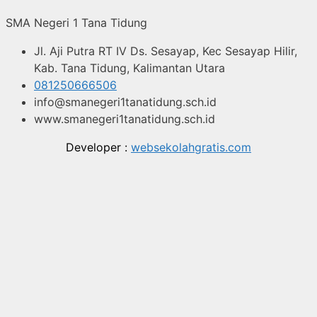
SMA Negeri 1 Tana Tidung
Jl. Aji Putra RT IV Ds. Sesayap, Kec Sesayap Hilir,
Kab. Tana Tidung, Kalimantan Utara
081250666506
info@smanegeri1tanatidung.sch.id
www.smanegeri1tanatidung.sch.id
Developer :
websekolahgratis.com