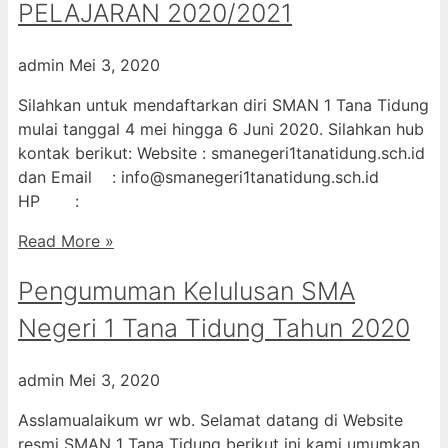
PELAJARAN 2020/2021
admin
Mei 3, 2020
Silahkan untuk mendaftarkan diri SMAN 1 Tana Tidung
mulai tanggal 4 mei hingga 6 Juni 2020. Silahkan hub
kontak berikut: Website : smanegeri1tanatidung.sch.id
dan Email : info@smanegeri1tanatidung.sch.id
HP :
Read More »
Pengumuman Kelulusan SMA
Negeri 1 Tana Tidung Tahun 2020
admin
Mei 3, 2020
Asslamualaikum wr wb. Selamat datang di Website
resmi SMAN 1 Tana Tidung berikut ini kami umumkan