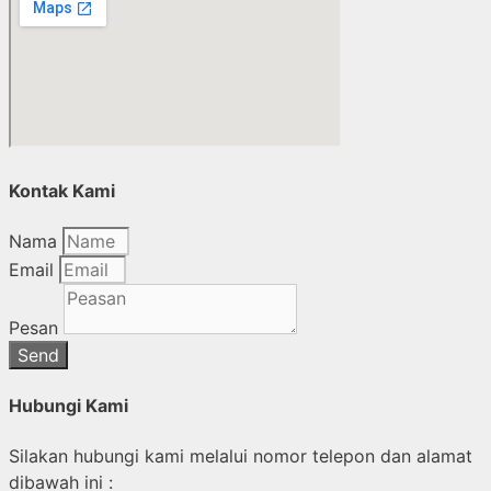
Kontak Kami
Nama
Email
Pesan
Send
Hubungi Kami
Silakan hubungi kami melalui nomor telepon dan alamat
dibawah ini :