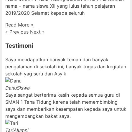
nama – nama siswa XII yang lulus tahun pelajaran
2019/2020 Selamat kepada seluruh
Read More »
« Previous
Next »
Testimoni
Saya mendapatkan banyak teman dan banyak
pengalaman di sekolah ini, banyak tugas dan kegiatan
sekolah yag seru dan Asyik
Danu
Siswa
Saya sangat berterima kasih kepada semua guru di
SMAN 1 Tana Tidung karena telah memembimbing
saya dan memberikan kesempatan kepada saya untuk
mengembangkan bakat saya.
Tari
Alumni