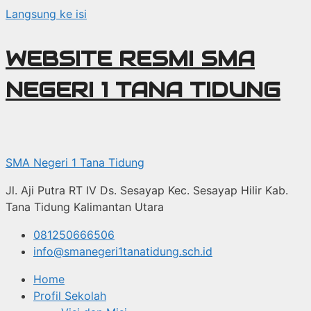
Langsung ke isi
WEBSITE RESMI SMA
NEGERI 1 TANA TIDUNG
SMA Negeri 1 Tana Tidung
Jl. Aji Putra RT IV Ds. Sesayap Kec. Sesayap Hilir Kab.
Tana Tidung Kalimantan Utara
081250666506
info@smanegeri1tanatidung.sch.id
Home
Profil Sekolah