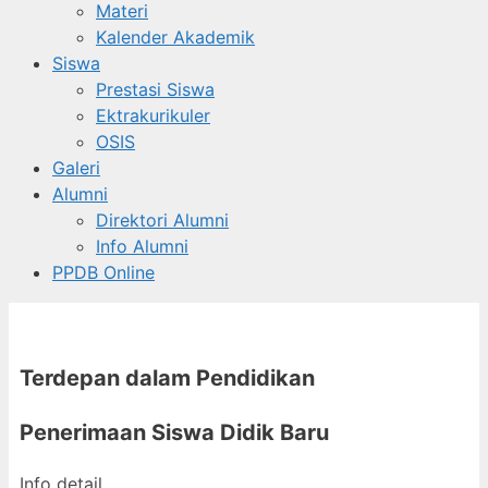
Materi
Kalender Akademik
Siswa
Prestasi Siswa
Ektrakurikuler
OSIS
Galeri
Alumni
Direktori Alumni
Info Alumni
PPDB Online
Terdepan dalam Pendidikan
Penerimaan Siswa Didik Baru
Info detail