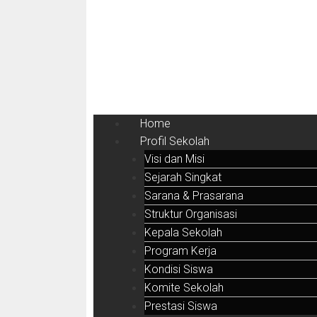
Home
Profil Sekolah
Visi dan Misi
Sejarah Singkat
Sarana & Prasarana
Struktur Organisasi
Kepala Sekolah
Program Kerja
Kondisi Siswa
Komite Sekolah
Prestasi Siswa