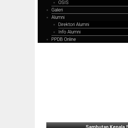
OSIS
Galeri
Alumni
Direktori Alumni
Info Alumni
PPDB Online
Sambutan Kepala 