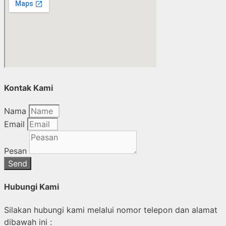
Kontak Kami
Nama
Email
Pesan
Send
Hubungi Kami
Silakan hubungi kami melalui nomor telepon dan alamat
dibawah ini :