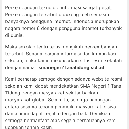
Perkembangan teknologi informasi sangat pesat.
Perkembangan tersebut didukung oleh semakin
banyaknya pengguna internet. Indonesia merupakan
negera nomer 6 dengan pengguna internet terbanyak
di dunia.
Maka sekolah tentu terus mengikuti perkembangan
tersebut. Sebagai sarana informasi dan komunikasi
sekolah, maka kami meluncurkan situs resmi sekolah
dengan nama :
smanegeri1tanatidung.sch.id
Kami berharap semoga dengan adanya website resmi
sekolah kami dapat mendekatkan SMA Negeri 1 Tana
Tidung dengan masyarakat sekitar bahkan
masyarakat global. Selain itu, semoga hubungan
antara sesama tenaga pendidik, masyarakat, siswa
dan alumni dapat terjalin dengan baik. Demikian ,
semoga bermanfaat atas segala perhatiannya kami
ucapkan terima kasih.