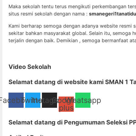
Maka sekolah tentu terus mengikuti perkembangan ter
situs resmi sekolah dengan nama :
smanegeri1tanatidu
Kami berharap semoga dengan adanya website resmi 
sekitar bahkan masyarakat global. Selain itu, semoga
terjalin dengan baik. Demikian , semoga bermanfaat at
Video Sekolah
Selamat datang di
website kami
SMAN 1 Ta
Facebook
Twitter
Instagram
Google-
Whatsapp
plus
Selamat datang di
Pengumuman Seleksi PP